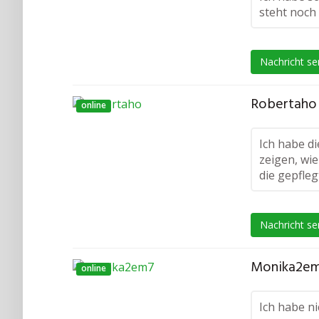
steht noch 
Nachricht s
Robertaho 
online
Ich habe di
zeigen, wie
die gepfle
Nachricht s
Monika2em
online
Ich habe ni