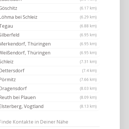
Göschitz
(6.17 km)
Löhma bei Schleiz
(6.29 km)
Tegau
(6.88 km)
Silberfeld
(6.95 km)
Merkendorf, Thüringen
(6.95 km)
Weißendorf, Thüringen
(6.95 km)
Schleiz
(7.31 km)
Oettersdorf
(7.4 km)
Pörmitz
(7.66 km)
Dragensdorf
(8.03 km)
Reuth bei Plauen
(8.09 km)
Elsterberg, Vogtland
(8.13 km)
Finde Kontakte in Deiner Nähe