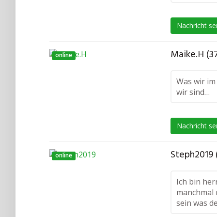
Nachricht s
Maike.H (3
online
Was wir im 
wir sind…
Nachricht s
Steph2019 
online
Ich bin her
manchmal r
sein was d