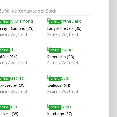
Zufällige Kontakte der Stadt
online
online
unny_Diamond (29)
LadyoftheDark (36)
ausa / Vogtland
Pausa / Vogtland
online
online
aMuh (44)
Robertaho (58)
ausa / Vogtland
Pausa / Vogtland
online
online
xxysecret (36)
GeileSusi (41)
ausa / Vogtland
Pausa / Vogtland
online
online
abiela (38)
Kamillago (37)