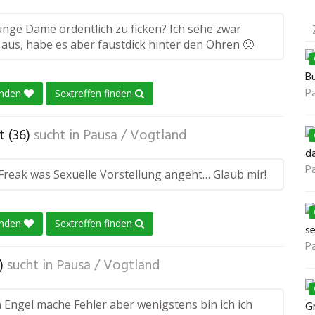
unge Dame ordentlich zu ficken? Ich sehe zwar
 aus, habe es aber faustdick hinter den Ohren 🙂
B
P
enden
Sextreffen finden
 (36)
sucht in
Pausa / Vogtland
d
P
 Freak was Sexuelle Vorstellung angeht… Glaub mir!
enden
Sextreffen finden
se
P
)
sucht in
Pausa / Vogtland
n Engel mache Fehler aber wenigstens bin ich ich
Gr