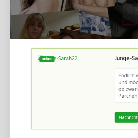
Junge-Sa
online
Endlich 
und möc
ob zwang
Pärchen 
Nachrich