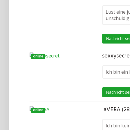
Lust eine j
unschuldig
Nachricht s
sexxysecret
online
Ich bin ein
Nachricht s
laVERA (28
online
Ich bin kei