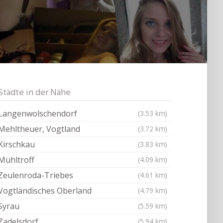
Städte in der Nähe
Langenwolschendorf
(3.53 km)
Mehltheuer, Vogtland
(3.72 km)
Kirschkau
(3.83 km)
Mühltroff
(4.09 km)
Zeulenroda-Triebes
(4.61 km)
Vogtländisches Oberland
(4.79 km)
Syrau
(5.59 km)
Zadelsdorf
(5.94 km)