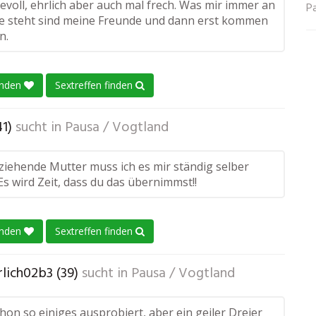
bevoll, ehrlich aber auch mal frech. Was mir immer an
P
lle steht sind meine Freunde und dann erst kommen
n.
enden
Sextreffen finden
41)
sucht in
Pausa / Vogtland
rziehende Mutter muss ich es mir ständig selber
s wird Zeit, dass du das übernimmst!!
enden
Sextreffen finden
lich02b3 (39)
sucht in
Pausa / Vogtland
hon so einiges ausprobiert, aber ein geiler Dreier