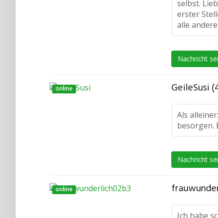
selbst. Lie
erster Ste
alle andere
Nachricht s
GeileSusi (
online
Als alleine
besorgen. E
Nachricht s
frauwunder
online
Ich habe sc